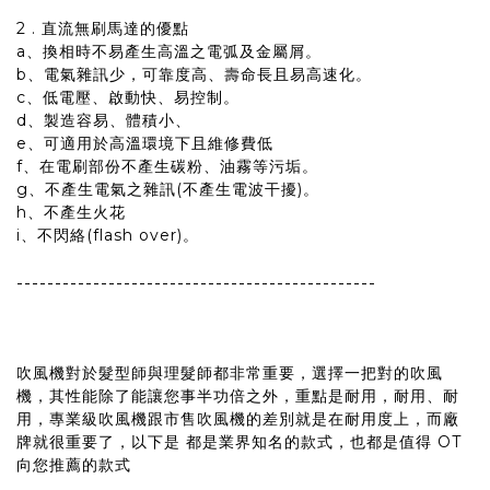
2 . 直流無刷馬達的優點
a、換相時不易產生高溫之電弧及金屬屑。
b、電氣雜訊少，可靠度高、壽命長且易高速化。
c、低電壓、啟動快、易控制。
d、製造容易、體積小、
e、可適用於高溫環境下且維修費低
f、在電刷部份不產生碳粉、油霧等污垢。
g、不產生電氣之雜訊(不產生電波干擾)。
h、不產生火花
i、不閃絡(flash over)。
-----------------------------------------------
吹風機對於髮型師與理髮師都非常重要，選擇一把對的吹風
機，其性能除了能讓您事半功倍之外，重點是耐用，耐用、耐
用，專業級吹風機跟市售吹風機的差別就是在耐用度上，而廠
牌就很重要了，以下是 都是業界知名的款式，也都是值得 OT
向您推薦的款式