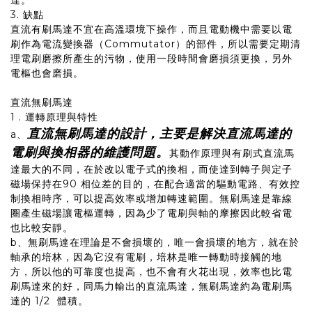
達。
3. 缺點
直流有刷馬達不宜在高溫環境下操作，而且電動機中需要以電
刷作為電流變換器（Commutator）的部件，所以需要定期清
理電刷磨擦所產生的污物，使用一段時間會磨損須更換，另外
電樞也會磨損。
直流無刷馬達
1 . 運轉原理與特性
直流無刷馬達的設計，主要是解決直流馬達的
a、
電刷與換相器的維護問題。
其動作原理與有刷式直流馬
達最大的不同，在於改以電子式的換相，而使達到轉子與定子
磁場保持在90 相位差的目的，在配合適當的驅動電路、有效控
制換相時序，可以提高效率或增加轉速範圍。無刷馬達是靠線
圈產生磁場讓電樞運轉，因為少了電刷與軸的摩擦因此較省電
也比較安靜。
b、無刷馬達在理論是不會損壞的，唯一會損壞的地方，就在於
軸承的培林，因為它沒有電刷，培林是唯一轉動時接觸的地
方，所以他的可靠度也提高，也不會有火花出現，效率也比電
刷馬達來的好，同馬力輸出的直流馬達，無刷馬達約為電刷馬
達的 1/2 體積。