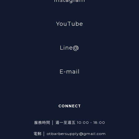
Instagram
YouTube
Line@
E-mail
CONNECT
服務時間 │ 週一至週五 10:00 - 18:00
電郵 │ otbarbersupply@gmail.com