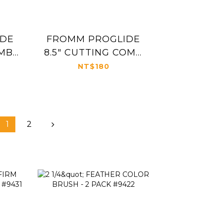
IDE
FROMM PROGLIDE
OMB
8.5" CUTTING COMB
#3023
NT$180
1
2