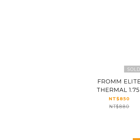
SOLD
FROMM ELIT
THERMAL 1.75
CERAMIC ROU
NT$850
BRUSH #203
NT$880