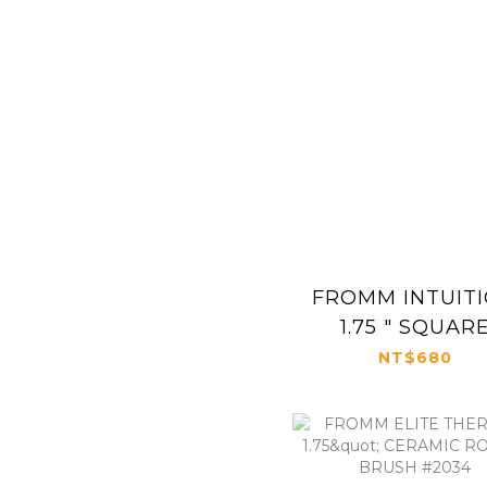
FROMM INTUIT
1.75 " SQUAR
THERMAL BRU
NT$680
BLUE #NBB01