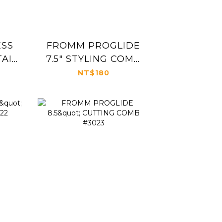
ESS
FROMM PROGLIDE
TAIL
7.5" STYLING COMB
#3021
NT$180