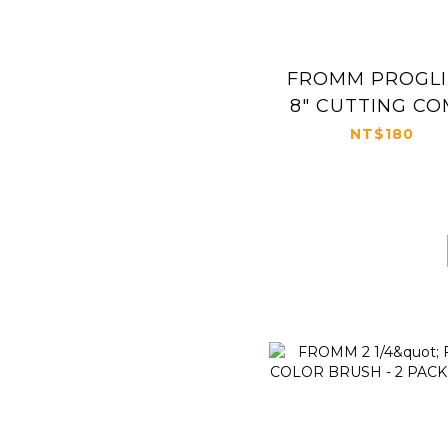
FROMM PROGL
8" CUTTING C
#3022
NT$180