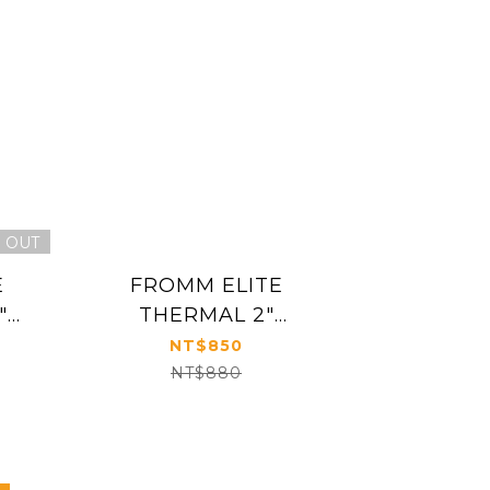
 OUT
E
FROMM ELITE
"
THERMAL 2"
ND
CERAMIC ROUND
NT$850
4
BRUSH #2035
NT$880