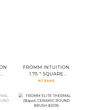
ION
FROMM INTUITION
E
1.75 " SQUARE
SH
THERMAL BRUSH
NT$680
4
PINK #NBB014E