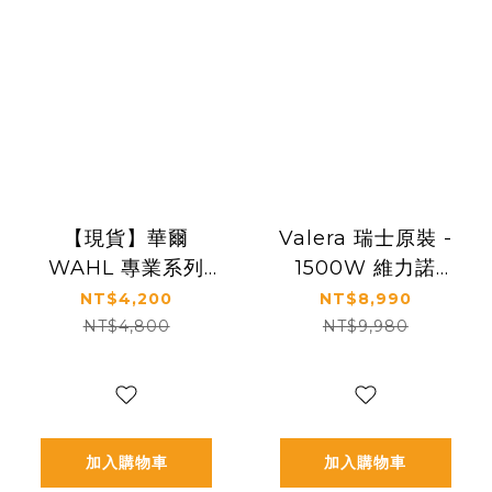
【現貨】華爾
Valera 瑞士原裝 -
WAHL 專業系列
1500W 維力諾
VANQUISH 旗艦
DP4.2 無刷水護色
NT$4,200
NT$8,990
吹風機
吹風機 - 消光黑
NT$4,800
NT$9,980
加入購物車
加入購物車