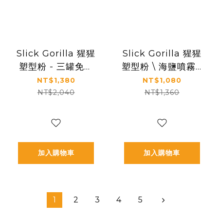
Slick Gorilla 猩猩
Slick Gorilla 猩猩
塑型粉 - 三罐免運
塑型粉 \ 海鹽噴霧 (
組（ Slick Gorilla
兩件組 )
NT$1,380
NT$1,080
styling powder
NT$2,040
NT$1,360
）
加入購物車
加入購物車
1
2
3
4
5