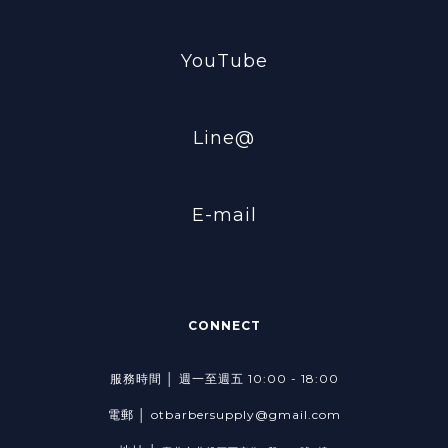
YouTube
Line@
E-mail
CONNECT
服務時間 │ 週一至週五 10:00 - 18:00
電郵 │ otbarbersupply@gmail.com