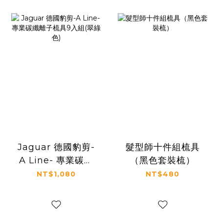
Jaguar 德國豹剪-
髮型師十件組梳具
A Line- 專業碳纖
（黑色套裝梳）
離子梳具9入組(翠
NT$1,080
NT$480
綠色)