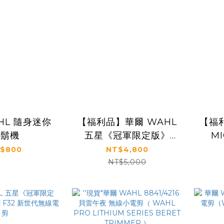
HL 隨身迷你
【福利品】華爾 WAHL
【福
刮鬍機
五星《冠軍限定版》
M
VAPOR 創 F32 新世代
SH
$800
NT$4,800
無線電剪
NT$5,000