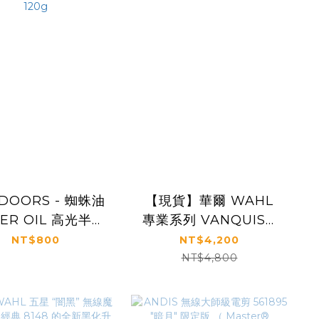
DOORS - 蜘蛛油
【現貨】華爾 WAHL
DER OIL 高光半固
專業系列 VANQUISH
態膠油 120g
旗艦吹風機
NT$800
NT$4,200
NT$4,800