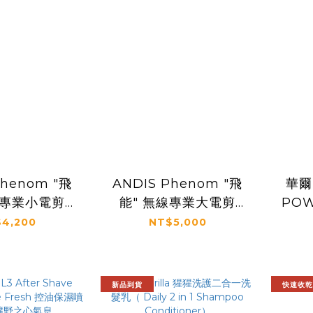
Phenom "飛
ANDIS Phenom "飛
華爾
線專業小電剪
能" 無線專業大電剪
POW
2052）
（562060）
4,200
NT$5,000
新品到貨
快速收乾