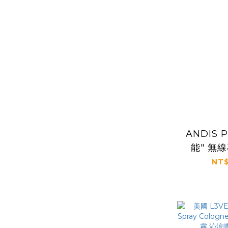
ANDIS 
能" 無
（56
NT$