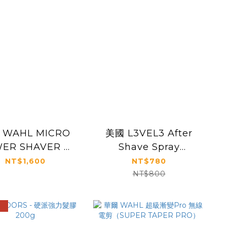
 WAHL MICRO
美國 L3VEL3 After
ER SHAVER 單
Shave Spray
刃刮鬍機
Cologne Aqua 控油保
NT$1,600
NT$780
濕噴霧 經典美式古龍淡
NT$800
香