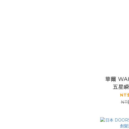
華爾 WAH
五星
NT$
NT