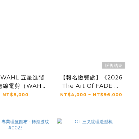
販售結束
 WAHL 五星進階
【報名繳費處】《2026
 無線電剪（WAHL
The Art Of FADE 漸
ar SENIOR 2.0）
層工藝》- HN2K 亞洲
NT$8,000
NT$4,000 ~ NT$96,000
漸層核心講堂