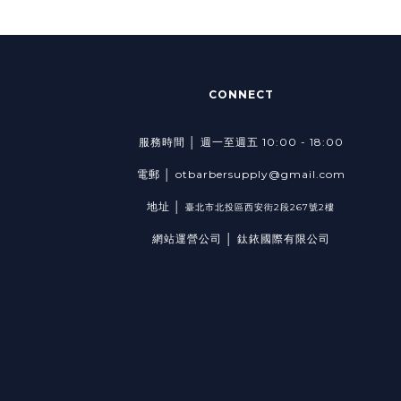
CONNECT
服務時間 │ 週一至週五 10:00 - 18:00
電郵 │ otbarbersupply@gmail.com
地址 │
臺北市北投區西安街2段267號2樓
網站運營公司 │ 鈦銥國際有限公司