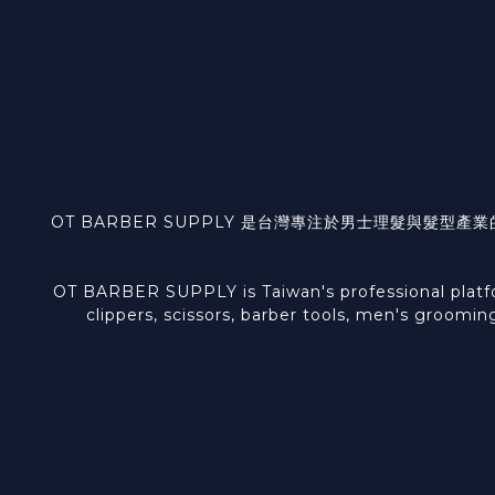
OT BARBER SUPPLY 是台灣專注於男士理髮與
OT BARBER SUPPLY is Taiwan's professional platform
clippers, scissors, barber tools, men's groomin