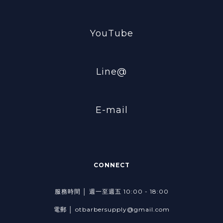
YouTube
Line@
E-mail
CONNECT
服務時間 │ 週一至週五 10:00 - 18:00
電郵 │ otbarbersupply@gmail.com