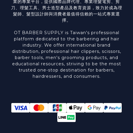
業的專業平台，提供國際品牌代理、專業理髮電剪、剪
刀、理髮工具、男士造型產品及教育資源，致力於成為理
髮師、髮型設計師與消費者最值得信賴的一站式專業選
擇。
OT BARBER SUPPLY is Taiwan's professional
platform dedicated to the barbering and hair
industry. We offer international brand
distribution, professional hair clippers, scissors,
barber tools, men's grooming products, and
educational resources, striving to be the most
trusted one-stop destination for barbers,
hairdressers, and consumers.