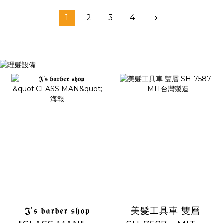
1
2
3
4
𝕵’𝖘 𝖇𝖆𝖗𝖇𝖊𝖗 𝖘𝖍𝖔𝖕
美髮工具車 雙層