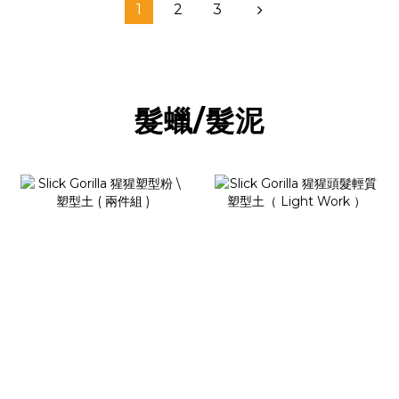
1
2
3
髮蠟/髮泥