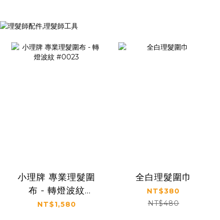
小理牌 專業理髮圍
全白理髮圍巾
布 - 轉燈波紋
NT$380
#0023
NT$480
NT$1,580