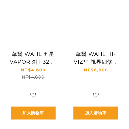
華爾 WAHL 五星
華爾 WAHL HI-
VAPOR 創 F32 新
VIZ™ 視界細修電
世代無線電剪
剪
NT$4,600
NT$6,800
NT$4,800
加入購物車
加入購物車