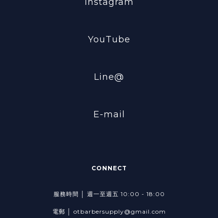
Instagram
YouTube
Line@
E-mail
CONNECT
服務時間 │ 週一至週五 10:00 - 18:00
電郵 │ otbarbersupply@gmail.com