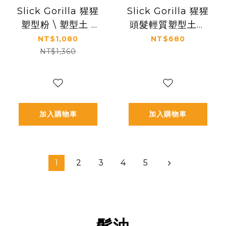
Slick Gorilla 猩猩
Slick Gorilla 猩猩
塑型粉 \ 塑型土 (
頭髮輕質塑型土（
兩件組 )
Light Work ）
NT$1,080
NT$680
NT$1,360
加入購物車
加入購物車
1
2
3
4
5
髮油