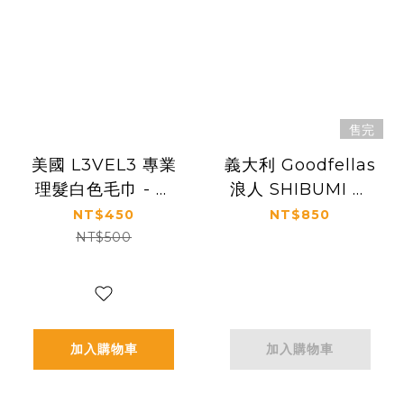
售完
美國 L3VEL3 專業
義大利 Goodfellas
理髮白色毛巾 - 三
浪人 SHIBUMI 直
件組
式剃刀（單握柄
NT$450
NT$850
式）
NT$500
加入購物車
加入購物車