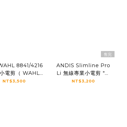
售完
AHL 8841/4216
ANDIS Slimline Pro
小電剪（ WAHL
Li 無線專業小電剪 "金
RO LITHIUM
屬銀" 32835 (
NT$3,500
NT$3,200
ERIES BERET
Slimline® Pro Li )
TRIMMER ）