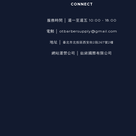
CONNECT
服務時間 │ 週一至週五 10:00 - 18:00
電郵 │ otbarbersupply@gmail.com
地址 │
臺北市北投區西安街2段267號2樓
網站運營公司 │ 鈦銥國際有限公司