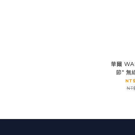
華爾 WAH
節" 
WAHL 
NT$
Detailer
NT