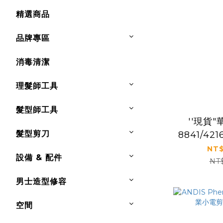
精選商品
品牌專區
消毒清潔
理髮師工具
髮型師工具
''現貨"
髮型剪刀
8841/42
線小電剪
NT$
設備 & 配件
PRO 
NT
SERIE
男士造型修容
TRI
空間