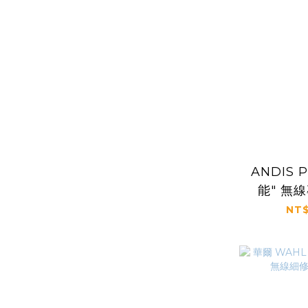
ANDIS 
能" 無
（56
NT$