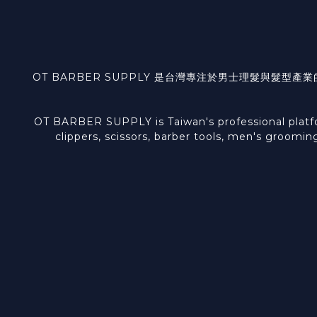
OT BARBER SUPPLY 是台灣專注於男士理髮與
OT BARBER SUPPLY is Taiwan's professional platform
clippers, scissors, barber tools, men's groomin