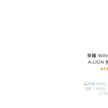
華爾 WA
A•LIG
0
NT$