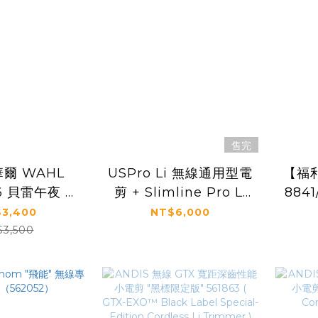
售完
華爾 WAHL
USPro Li 無線通用型電
【福
16 貝雷午夜 無
剪 + Slimline Pro Li
884
（ WAHL
無線專業小電剪 "銀河限
（
3,400
NT$6,000
LITHIUM
定版" 組合包
LI
$3,500
S BERET
（560980）
BER
MMER ）