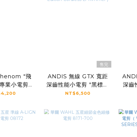
售完
Phenom "飛
ANDIS 無線 GTX 寬距
AND
線專業小電剪
深齒性能小電剪 "黑標限
深齒性
2052）
定版" 561863 ( GTX-
4,200
NT$6,500
EXO™ Black Label
Cord
Special-Edition
Cordless Li Trimmer
)