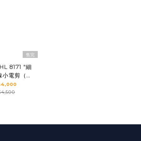
售完
L 8171 "細
無線小電剪（
Cordless
4,000
 Li Trimmer
$4,500
）