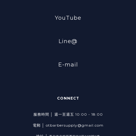
YouTube
Line@
E-mail
CONNECT
服務時間 │ 週一至週五 10:00 - 18:00
電郵 │ otbarbersupply@gmail.com