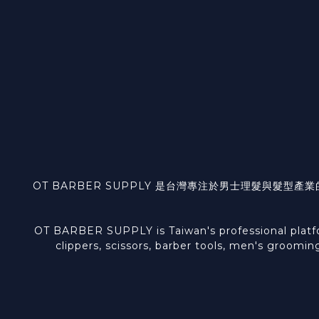
OT BARBER SUPPLY 是台灣專注於男士理髮與
OT BARBER SUPPLY is Taiwan's professional platform
clippers, scissors, barber tools, men's groomin