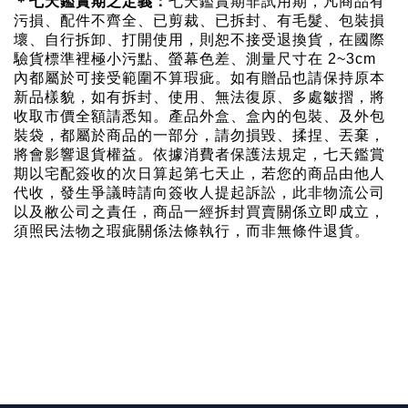
＊七天鑑賞期之定義：
七天鑑賞期非試用期，凡商品有
污損、配件不齊全、已剪裁、已拆封、有毛髮、包裝損
壞、自行拆卸、打開使用，則恕不接受退換貨，在國際
驗貨標準裡極小污點、螢幕色差、測量尺寸在 2~3cm
內都屬於可接受範圍不算瑕疵。如有贈品也請保持原本
新品樣貌，如有拆封、使用、無法復原、多處皺摺，將
收取市價全額請悉知。產品外盒、盒內的包裝、及外包
裝袋，都屬於商品的一部分，請勿損毀、揉捏、丟棄，
將會影響退貨權益。依據消費者保護法規定，七天鑑賞
期以宅配簽收的次日算起第七天止，若您的商品由他人
代收，發生爭議時請向簽收人提起訴訟，此非物流公司
以及敝公司之責任，商品一經拆封買賣關係立即成立，
須照民法物之瑕疵關係法條執行，而非無條件退貨。