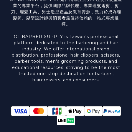
業的專業平台，提供國際品牌代理、專業理髮電剪、剪
刀、理髮工具、男士造型產品及教育資源，致力於成為理
髮師、髮型設計師與消費者最值得信賴的一站式專業選
擇。
OT BARBER SUPPLY is Taiwan's professional
platform dedicated to the barbering and hair
industry. We offer international brand
distribution, professional hair clippers, scissors,
barber tools, men's grooming products, and
educational resources, striving to be the most
trusted one-stop destination for barbers,
hairdressers, and consumers.