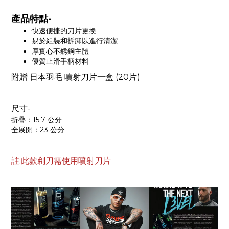
產品特點-
快速便捷的刀片更換
易於組裝和拆卸以進行清潔
厚實心不銹鋼主體
優質止滑手柄材料
附贈 日本羽毛 噴射刀片一盒 (20片)
尺寸-
折疊：15.7 公分
全展開：23 公分
註:此款剃刀需使用噴射刀片