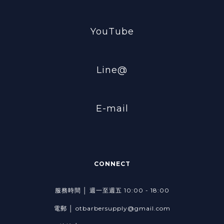
YouTube
Line@
E-mail
CONNECT
服務時間 │ 週一至週五 10:00 - 18:00
電郵 │ otbarbersupply@gmail.com