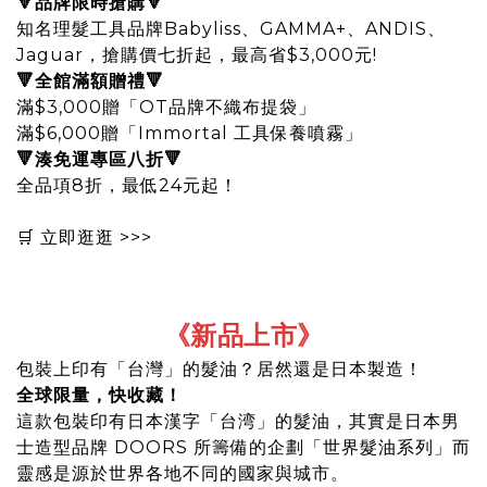
🔻品牌限時搶購🔻
知名理髮工具品牌Babyliss、GAMMA+、ANDIS、
Jaguar，搶購價七折起，最高省$3,000元!
🔻全館滿額贈禮🔻
滿$3,000贈「OT品牌不織布提袋」
滿$6,000贈「Immortal 工具保養噴霧」
🔻湊免運專區八折🔻
全品項8折，最低24元起！
🛒
立即逛逛 >>>
《新品上市
》
包裝上印有「台灣」的髮油？居然還是日本製造！
全球限量，快收藏！
這款包裝印有日本漢字「台湾」的髮油，其實是日本男
士造型品牌 DOORS 所籌備的企劃「世界髮油系列」而
靈感是源於世界各地不同的國家與城市。