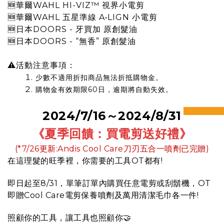
🆕
華爾WAHL HI-VIZ™ 視界小電剪
🆕
華爾WAHL 五星準線 A•LIGN 小電剪
🆕
日本DOORS - 牙買加 原創髮油
🆕
日本DOORS - “無香” 原創髮油
⚠活動注意事項：
少數不適用折扣商品無法折抵購物金。
購物金有效期限60日，逾期將自動失效。
prev
n
2024/7/16～2024/8/31
《夏季回饋：買電剪送好禮
》
(*7/26更新:Andis Cool Care刀刃五合一噴劑已完贈)
在這理髮的旺季裡，你需要的工具OT都有!
即日起至8/31，單筆訂單內購買任意電剪或刮鬍機，OT
即贈Cool Care電剪保養噴劑及萬用清潔毛巾各一件!
照顧你的工具，讓工具也照顧你🤝