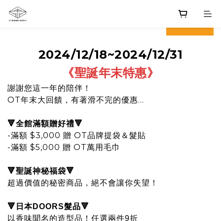
prev
next
2024/12/18~2024/12/31
《聖誕年末特惠
》
謝謝您這一年的陪伴！
OT年末大回饋，有著滑不完的優惠...
🔻全館滿額贈好禮🔻
-滿額 $3,000 贈 OT品牌提袋＆髮貼
-滿額 $5,000 贈 OT萬用毛巾
🔻
🔻
聖誕神秘福袋
超過價值的秘密商品，絕不會讓你失望！
🔻
🔻
日本DOORS髮品
以香味聞名的造型品！任選兩件9折