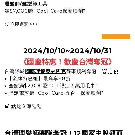
理髮師/髮型師工具
滿$7,000贈 "Cool Care保養噴劑"
🛒
立即逛逛 >>>
prev
next
2024/10/10~2024/10/31
《國慶特惠！歡慶台灣奪冠
》
台灣隊於
國際理髮奧林匹克
賽事順利奪冠！🏆🇹🇼
▸【金牌特惠組】最高享88折
▸ 全館滿$2,000贈 "OT限定！萬用毛巾"
▸ 指定電剪贈 "Cool Care 五合一保養噴劑"
🛒
點此立即逛逛
台灣理髮師團隊奪冠！12國家中脫穎而