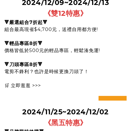
2024/12/09~2024/12/13
《雙12特惠
》
🔻嚴選組合7折起🔻
組合最高現省$4,700元，送禮自用都方便!
🔻輕品專區8折🔻
價格皆低於500元的輕品專區，輕鬆湊免運!
🔻刀頭專區8折🔻
電剪不鋒利？也許是時候更換刀頭了！
🛒 立即逛逛 >>>
prev
next
2024/11/25~2024/12/02
《黑五特惠
》