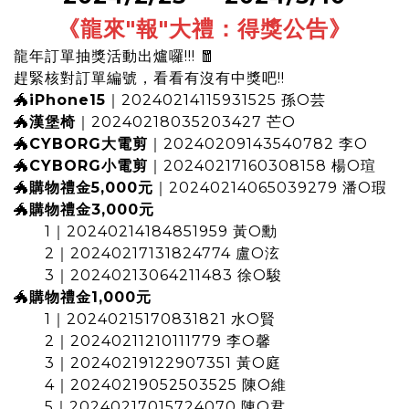
《龍來"報"大禮：得獎公告
》
龍年訂單抽獎活動出爐囉!!! 🧧
趕緊核對訂單編號，看看有沒有中獎吧!!
🐲
iPhone15
｜20240214115931525 孫O芸
🐲
漢堡椅
｜20240218035203427 芒O
🐲
CYBORG大電剪
｜20240209143540782 李O
🐲
CYBORG小電剪
｜20240217160308158 楊O瑄
🐲
購物禮金5,000元
｜20240214065039279 潘O瑕
🐲
購物禮金3,000元
1｜20240214184851959 黃O勳
2｜20240217131824774 盧O泫
3｜20240213064211483 徐O駿
🐲
購物禮金1,000元
1｜20240215170831821 水O賢
2｜20240211210111779 李O馨
3｜20240219122907351 黃O庭
4｜20240219052503525 陳O維
5｜20240217015724070 陳O君