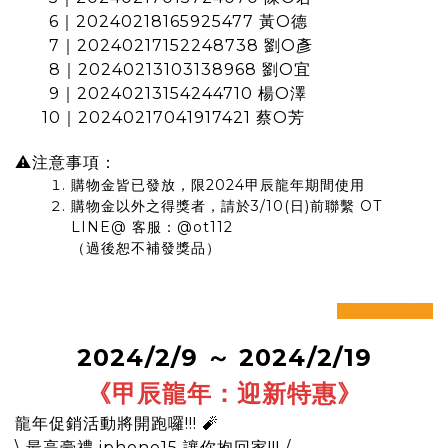
6｜20240218165925477 黃O德
7｜20240217152248738 劉O彥
8｜20240213103138968 劉O宜
9｜20240213154244710 楊O澤
10｜20240217041917421 蔡O芳
⚠注意事項：
購物金皆已發放，限2024甲辰龍年期間使用
購物金以外之得獎者，請於3/10(日)前聯繫 OT
LINE@ 客服：@ot112
（過後恕不補發獎品）
prev
next
2024/2/9 ～ 2024/2/19
《甲辰龍年：迎新特惠
》
龍年促銷活動將開跑囉!!! 🧨
\ 最高豪禮 iphone15 讓你抱回家!!! /