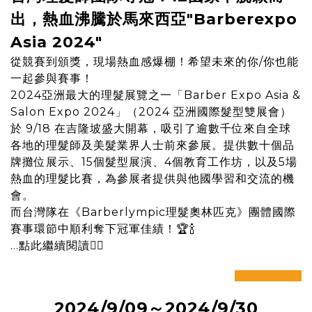
出，熱血沸騰於馬來西亞"Barberexpo
Asia 2024"
從競賽到頒獎，現場熱血感爆棚！希望未來的你/你也能
一起參與賽事！
2024亞洲最大的理髮展覽之一「Barber Expo Asia &
Salon Expo 2024」（2024 亞洲國際髮型雙展會）
於 9/18 在吉隆坡盛大開幕，吸引了逾數千位來自全球
各地的理髮師及美髮業界人士前來參展。提供數十個品
牌攤位展示、15個髮型展演、4個教育工作坊，以及5場
熱血的理髮比賽，為參展者提供與他國學習和交流的機
會。
而台灣隊在《Barberlympic理髮奧林匹克》團體國際
賽事環節中順利奪下冠軍佳績！🏆🍾️
...
點此繼續閱讀
✍🏼
prev
next
2024/9/09～2024/9/30