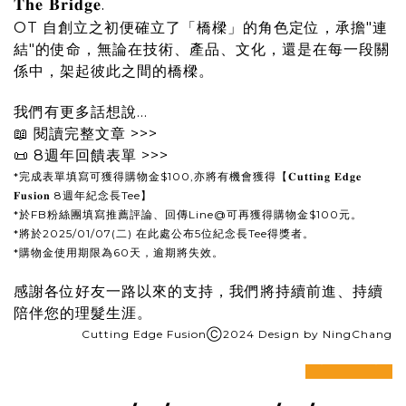
𝐓𝐡𝐞 𝐁𝐫𝐢𝐝𝐠𝐞.
OT 自創立之初便確立了「橋樑」的角色定位，承擔"連
結"的使命，無論在技術、產品、文化，還是在每一段關
係中，架起彼此之間的橋樑。
我們有更多話想說...
📖
閱讀完整文章 >>>
📜
8週年回饋表單 >>>
*完成表單填寫可獲得購物金$100,亦將有機會獲得【𝐂𝐮𝐭𝐭𝐢𝐧𝐠 𝐄𝐝𝐠𝐞
𝐅𝐮𝐬𝐢𝐨𝐧 8週年紀念長Tee】
*於FB粉絲團填寫推薦評論、回傳Line@可再獲得購物金$100元。
*將於
2025/01/07(二) 在此處公布5位紀念長Tee得獎者。
*購物金使用期限為60天，逾期將失效。
感謝各位好友一路以來的支持，我們將持續前進、持續
陪伴您的理髮生涯。
Cutting Edge FusionⒸ2024 Design by NingChang
prev
next