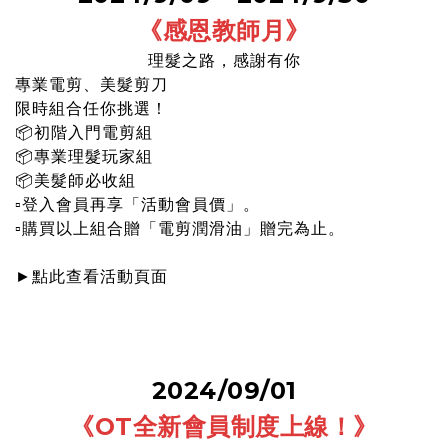
《感恩教師月
》
理髮之路，感謝有你
專業電剪、美髮剪刀
限時組合任你挑選！
📦
初階入門電剪組
📦
專業理髮玩家組
📦
美髮師必收組
▫️登入會員再享「活動會員價」。
▫️購買以上組合贈「電剪潤滑油」贈完為止。
點此
查看活動頁面
►
2024/09/01
《OT全新會員制度上線！
》