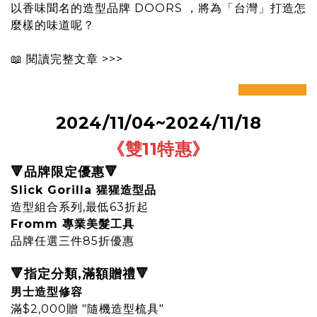
以香味聞名的造型品牌 DOORS ，將為「台灣」打造怎
麼樣的味道呢？
📖
閱讀完整文章 >>>
prev
next
2024/11/04~2024/11/18
《雙11特惠
》
🔻品牌限定優惠🔻
Slick Gorilla 猩猩造型品
造型組合系列,最低63折起
Fromm 專業美髮工具
品牌任選三件85折優惠
🔻
指定分類,
滿額贈禮
🔻
男士造型修容
滿$2,000贈 "隨機造型梳具"