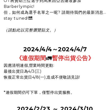
OT將贊助三位選手到馬來西亞吉隆坡參加
Barberlympic!
但，如何成為選手名單之一呢? 請期待我們的最新消息…
stay tuned!🔜
（
請點此以完整瀏覽貼文。
）
2024/4/4～2024/4/7
《連假期間
🚛
暫停出貨公告
》
因應清明連假,營業時間更動:
最後出貨日為4/3(三)
恢復正常出貨日4/8(一),造成不便敬請見諒!
*連假期間仍可下單，僅暫停出貨服務。
2024/2/23 ～ 2024/3/10