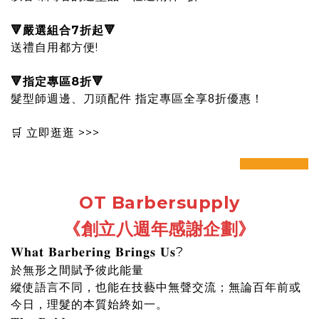
🔻嚴選組合7折起🔻
送禮自用都方便!
🔻指定專區8折🔻
髮型師週邊、刀頭配件 指定專區全享8折優惠！
🛒
立即逛逛 >>>
prev
next
OT Barbersupply
《創立八週年感謝企劃
》
𝐖𝐡𝐚𝐭 𝐁𝐚𝐫𝐛𝐞𝐫𝐢𝐧𝐠 𝐁𝐫𝐢𝐧𝐠𝐬 𝐔𝐬?
於無形之間賦予彼此能量
縱使語言不同，也能在技藝中無聲交流；無論百年前或
今日，理髮的本質始終如一。