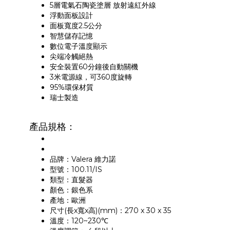
5層電氣石陶瓷塗層 放射遠紅外線
浮動面板設計
面板寬度2.5公分
智慧儲存記憶
數位電子溫度顯示
尖端冷觸絕熱
安全裝置60分鐘後自動關機
3米電源線，可360度旋轉
95%環保材質
瑞士製造
產品規格：
品牌：Valera 維力諾
型號：100.11/IS
類型：直髮器
顏色：銀色系
產地：歐洲
尺寸(長x寬x高)(mm)：270 x 30 x 35
溫度：120~230℃