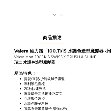
商品描述
Valera 維力諾「100.11/IS 水護色造型魔髮器
Valera Mod. 100.11/IS SWISS'X BRUSH & SHINE
瑞士 水護色造型魔髮器
產品特色：
捲髮/直髮/沙龍級離子護髮
專利鬃毛套梳
20秒快速升溫
專業級最高溫度達230℃
12段數位溫控
水護色離子科技
電氣石奈米負離子 增強50%