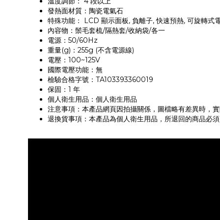
溫度調節： 4 段以上
發熱面材質：陶瓷電氣石
特殊功能： LCD 顯示面板, 負離子, 快速預熱, 可旋轉式
內容物：鬃毛套梳/隔熱套/收納袋/各一
電源：50/60Hz
重量(g)：255g (不含電源線)
電壓：100~125V
國際電壓功能：無
檢驗合格字號：TA103393360019
保固：1 年
個人衛生用品：個人衛生用品
注意事項：本產品網頁因拍攝關係，圖檔略有差異時，實
退換貨事項：本產品為個人衛生用品，所退回的商品必須