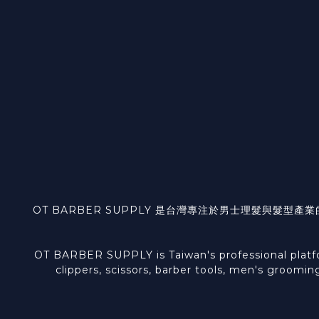
OT BARBER SUPPLY 是台灣專注於男士理髮與
OT BARBER SUPPLY is Taiwan's professional platform
clippers, scissors, barber tools, men's groomin