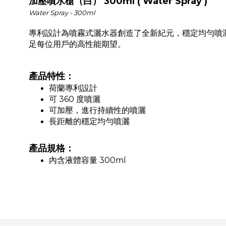
加壓噴水槍（白） 300ml ( Water Spray )
Water Spray - 300ml
專利設計為噴霧式灑水器創造了全新紀元，穩定均勻噴
足每位用戶的高性能期望。
產品特性：
荷蘭專利設計
可 360 度噴灑
可加壓，進行持續性的噴灑
長距離的穩定均勻噴灑
產品規格：
內含液體容量 300ml