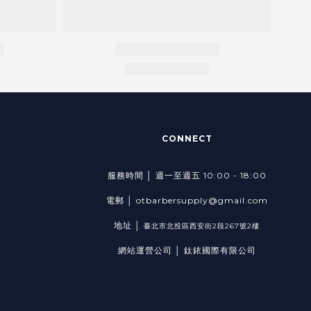
CONNECT
服務時間 │ 週一至週五 10:00 - 18:00
電郵 │ otbarbersupply@gmail.com
地址 │
臺北市北投區西安街2段267號2樓
網站運營公司 │ 鈦銥國際有限公司