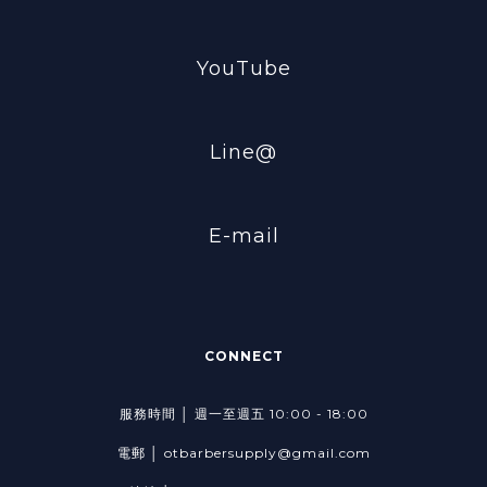
YouTube
Line@
E-mail
CONNECT
服務時間 │ 週一至週五 10:00 - 18:00
電郵 │ otbarbersupply@gmail.com